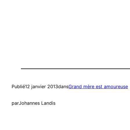
Publié
12 janvier 2013
dans
Grand mère est amoureuse
par
Johannes Landis