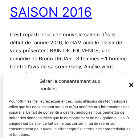
SAISON 2016
C’est reparti pour une nouvelle saison dès le
début de l’année 2016, le GAM aura le plaisir de
vous présenter : BAIN DE JOUVENCE, une
comédie de Bruno DRUART 3 femmes – 1 homme
Contre l’avis de sa sœur Gaby, Amélie vient
d’acquérir un appartement qui a besoin de subir
Gérer le consentement aux
de sérieux travaux. Seule, la…
cookies
5 octobre 2015
Pour offrir les meilleures expériences, nous utilisons des technologies
telles que les cookies pour stocker et/ou accéder aux informations des
Page suivante
→
appareils. Le fait de consentir à ces technologies nous permettra de
traiter des données telles que le comportement de navigation ou les ID
uniques sur ce site. Le fait de ne pas consentir ou de retirer son
consentement peut avoir un effet négatif sur certaines caractéristiques
et fonctions.